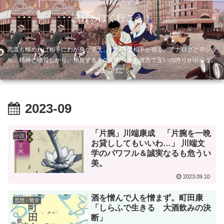
誇りっぽく行こう！
武道も極めれば相手にわが身が見え、わが身に相手が宿る。アナログとデジタ
ル、精神と物質しかり。相反するものでも、その彼方で互いの誇りが出会う。
そこまで行こう。
2023-09
「片腕」川端康成 「片腕を一晩
小説
お貸ししてもいいわ…」 川端文
学のパワフル＆誠実なるも危うい
美。
2023.09.10
酒を憎んで人を憎まず。町田康
思想・哲学
「しらふで生きる 大酒飲みの決
断」