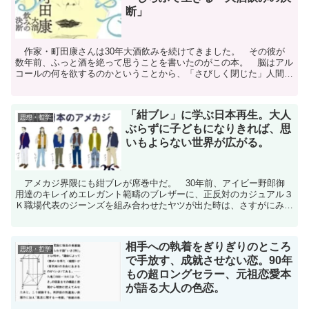
断」
作家・町田康さんは30年大酒飲みを続けてきました。 その彼が
数年前、ふっと酒を絶って思うことを書いたのがこの本。 脳はアル
コールの何を欲するのかということから、「さびしく閉じた」人間の
悲哀を語ります。 つまり、何を持っているか知らんが「自...
「紺ブレ」に学ぶ日本再生。大人
思想・哲学
ぶらずに子どもになりきれば、思
いもよらない世界が広がる。
アメカジ界隈にも紺ブレが席巻中だ。 30年前、アイビー野郎御
用達のキレイめエレガント範疇のブレザーに、正反対のカジュアル３
Ｋ職場代表のジーンズを組み合わせたヤツが出た時は、さすがにみな
横目でそいつとまわりの反応をかわるがわる見回していただ...
相手への執着をぎりぎりのところ
思想・哲学
で手放す、成就させない恋。90年
もの超ロングセラー、元祖恋愛本
が語る大人の色恋。