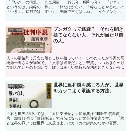
『「いき」の構造』 九鬼周造 1935年（昭和５年） 「いき」
というのは、純粋の「粋」。「粋なはからい」「粋なことやるね」の
「いき」。京都では「すい」、英語で言えば cool。 イケメンとい
うのは粋な男。本来は顔だけじゃないわけで、となる...
ブンガクって逃避？ それを聞き
思想・哲学
捨てならない人、それが当たり前
の人。
人々の最後列で丹念に落とし物を拾っていく いつだったか作家の高
橋源一郎さんが講演で、「文学は逃避だ」と、苦笑しつつあきらめ顔
で叫んでいたのを聞いて、ぼくは哀しい気持ちが湧き起こりながら
も、同時に「やっぱりな」という思いも抑えることができませ...
世界に違和感を感じる人が、世界
思想・哲学
をカッコよく承認する方法。
「君と世界の戦いでは、世界に支援せよ」加藤典洋 1988年 筑摩書
房 加藤典洋は「敗戦後論」で有名になった文芸評論家です。 「君
と世界の戦いでは世界に支援せよ」はカフカの詩集のなかの言葉。
この本は村上春樹や安部公房、フローベールを採り上げ...