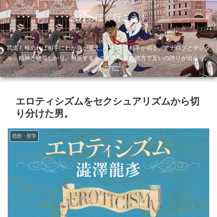
誇りっぽく行こう！
武道も極めれば相手にわが身が見え、わが身に相手が宿る。アナログとデジタ
ル、精神と物質しかり。相反するものでも、その彼方で互いの誇りが出会う。
そこまで行こう。
エロティシズムをセクシュアリズムから切
り分けた男。
思想・哲学