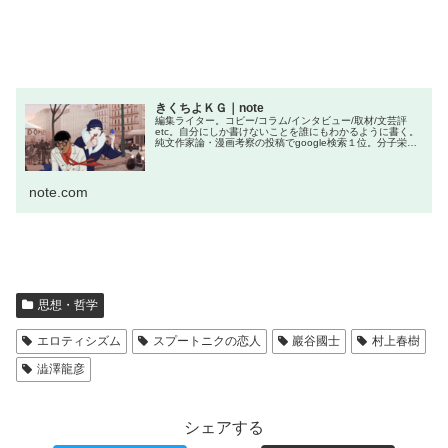
きくちよＫＧ｜note
編集ライター。コピー/コラム/インタビュー/取材/文芸評
etc。自分にしか書けないことを誰にもわかるように書く。
純文作家論・漫画考察の投稿でgoogle検索１位。分子栄養
学・ソバキュリアス。脱私即的。
note.com
思想・哲学
エロティシズム
スプートニクの恋人
巖谷國士
村上春樹
澁澤龍彦
シェアする