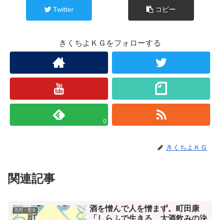
Twitter
コピー
きくちよＫＧをフォローする
0
きくちよＫＧ
関連記事
酒を憎んで人を憎まず。町田康
思想・哲学
「しらふで生きる 大酒飲みの決