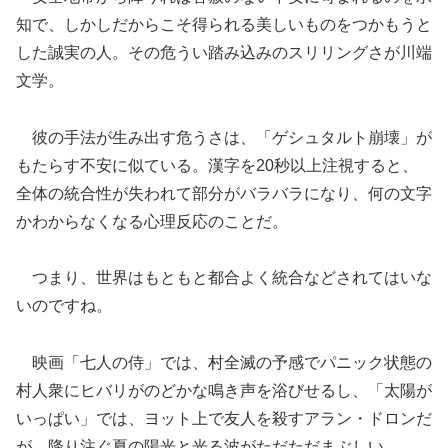
知で、しかしだからこそ得られる美しいものをつかもうと
した誠実の人。その危うい踏み込みのスリリングさが川端
文学。
彼の手法が生み出す危うさは、「ゲシュタルト崩壊」が
もたらす不安に似ている。漢字を20秒以上注視すると、
全体の統合性が失われて部分がバラバラになり、何の文字
かわからなくなる心理反応のことだ。
つまり、世界はもともと都合よく統合などされてはいな
いのですね。
映画「七人の侍」では、村全滅の予感でパニック状態の
村人衆にヒバリがのどかな鳴き声を浴びせるし、「太陽が
いっぱい」では、ヨット上で友人を殺すアラン・ドロンだ
が、降り注ぐ夏の陽光と光る波がただただまぶしい。