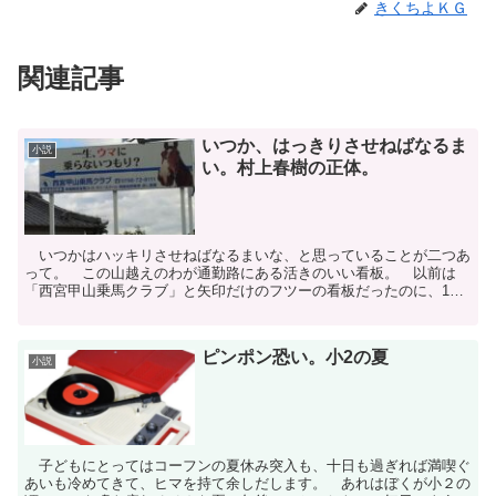
きくちよＫＧ
関連記事
いつか、はっきりさせねばなるま
小説
い。村上春樹の正体。
いつかはハッキリさせねばなるまいな、と思っていることが二つあ
って。 この山越えのわが通勤路にある活きのいい看板。 以前は
「西宮甲山乗馬クラブ」と矢印だけのフツーの看板だったのに、10
年前に、このケンカ腰看板に変わった。 なにこの挑戦的な物...
ピンポン恐い。小2の夏
小説
子どもにとってはコーフンの夏休み突入も、十日も過ぎれば満喫ぐ
あいも冷めてきて、ヒマを持て余しだします。 あれはぼくが小２の