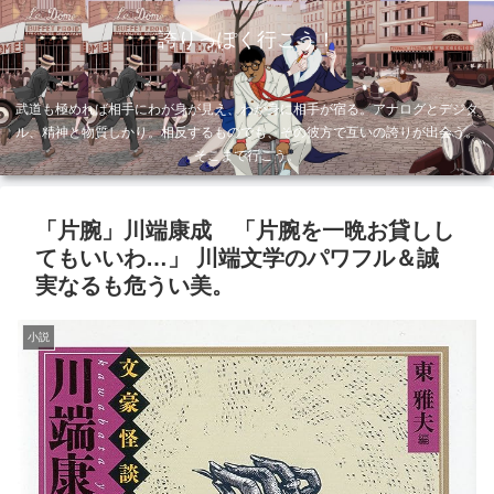
誇りっぽく行こう！
武道も極めれば相手にわが身が見え、わが身に相手が宿る。アナログとデジタ
ル、精神と物質しかり。相反するものでも、その彼方で互いの誇りが出会う。
そこまで行こう。
「片腕」川端康成 「片腕を一晩お貸しし
てもいいわ…」 川端文学のパワフル＆誠
実なるも危うい美。
小説