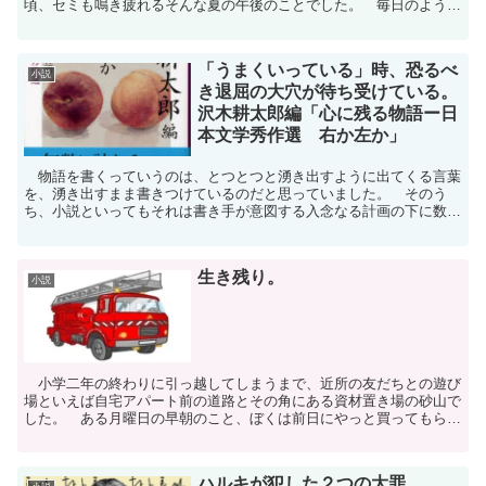
頃、セミも鳴き疲れるそんな夏の午後のことでした。 毎日のように
通った小学校プール開放もその日は休み。 昼にそうめんを...
「うまくいっている」時、恐るべ
小説
き退屈の大穴が待ち受けている。
沢木耕太郎編「心に残る物語ー日
本文学秀作選 右か左か」
物語を書くっていうのは、とつとつと湧き出すように出てくる言葉
を、湧き出すまま書きつけているのだと思っていました。 そのう
ち、小説といってもそれは書き手が意図する入念なる計画の下に数々
のパーツを組み合わせて作りだした「言葉の建物」だと知って...
生き残り。
小説
小学二年の終わりに引っ越してしまうまで、近所の友だちとの遊び
場といえば自宅アパート前の道路とその角にある資材置き場の砂山で
した。 ある月曜日の早朝のこと、ぼくは前日にやっと買ってもらっ
たばかりのブリキの消防ハシゴ車を抱えて、砂山に向かいま...
ハルキが犯した２つの大罪。