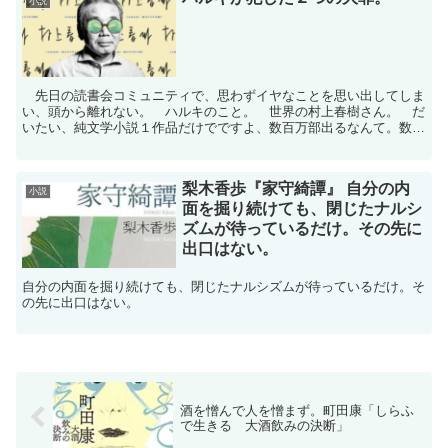
小説
先日の読書会コミュニティで、思わずイヤなことを思い出してしま
い、頭から離れない。 ハルキのこと。 世界の村上春樹さん。 だ
いたい、純文学小説１作品だけでですよ、数百万部出るなんて。数は
「人間失格」に匹敵、それを数ヶ月で達成したりする。 そ...
梨木香歩『家守綺譚』 自分の内
小説
面を掘り続けても、閉じたナルシ
ズムが待っているだけ。その先に
出口はない。
自分の内面を掘り続けても、閉じたナルシズムが待っているだけ。そ
の先に出口はない。
酒を憎んで人を憎まず。町田康「しらふ
で生きる 大酒飲みの決断」