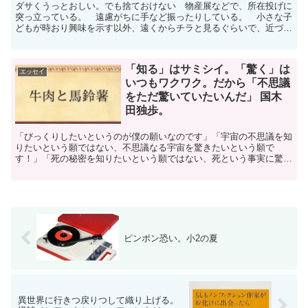
ダサくうっとおしい。でも捨ておけない 物産展などで、所在投げに
突っ立っている。 遠慮がちに手など振ったりしている。 小さな子
どもが時おり興味を示す以外、遠くからチラと見るぐらいで、近づく
人はいない。 なんかへんなものがいたな。 その程度の...
「知る」はサミシイ。「驚く」は
エッセイ
いつもワクワク。だから「不思議
をただ驚いていたいんだ」 国木
田独歩。
「びっくりしたいというのが僕の願いなのです」「宇宙の不思議を知
りたいという願ではない、不思議なる宇宙を驚きたいという願で
す！」「死の秘密を知りたいという願ではない、死という事実に驚き
たいという願です！」国木田独歩『牛肉と馬鈴薯』存在理由が欲...
ピンポン恐い。小2の夏
異世界に行きつ戻りつして織り上げる。