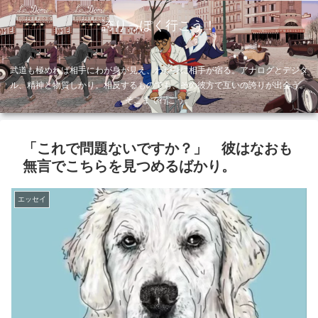
誇りっぽく行こう！
武道も極めれば相手にわが身が見え、わが身に相手が宿る。アナログとデジタ
ル、精神と物質しかり。相反するものでも、その彼方で互いの誇りが出会う。
そこまで行こう。
「これで問題ないですか？」 彼はなおも
無言でこちらを見つめるばかり。
エッセイ