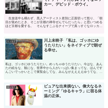
カー、デビッド・ボウイ。
生放送中も構わず、黒人アーティスト差別に正面切って怒り、「朝
目が覚めたとき、そこが京都の禅寺ぜんでらだったら」と思いつめる
ほど京都を愛する。 そんなすこぶるナイーブで真っすぐなロッカ
ー、デビッド・ボウイ。 若いアーチストに向けたボウイのこ...
川上未映子 「私は、ゴッホにゆ
エッセイ
うたりたい」をネイティブで朗ぜ
る幸せ。
私は、ゴッホにゆうたりたい。めっちゃゆうたりたい。今はな、あん
たの絵をな、観にな、世界中から人がいっぱい集まってな、ほんです
んごいでっかいとこで展覧会してな、みんながええええゆうてな、ほ
んでな、どっかの金持ちはな、あんたの絵が欲しいってゆう...
ピュアな出来損ない。偉大なるネ
エッセイ
ーミング「ゆるキャラ」に宿る体
温の正体。